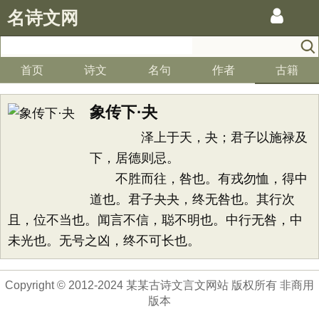
名诗文网
首页
诗文
名句
作者
古籍
象传下·夬
泽上于天，夬；君子以施禄及
下，居德则忌。
不胜而往，咎也。有戎勿恤，得中
道也。君子夬夬，终无咎也。其行次
且，位不当也。闻言不信，聪不明也。中行无咎，中
未光也。无号之凶，终不可长也。
Copyright © 2012-2024 某某古诗文言文网站 版权所有 非商用
版本